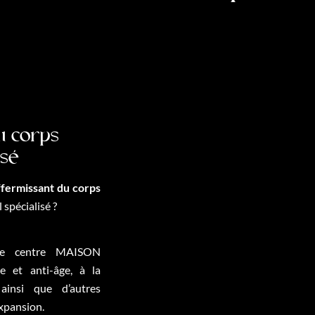
u corps
isé
ffermissant du corps
spécialisé ?
le centre MAISON
 et anti-âge, à la
 ainsi que d’autres
expansion.