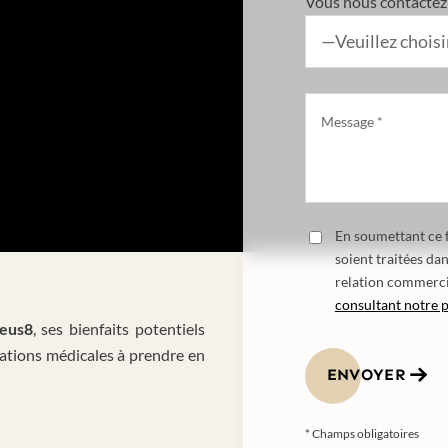
Vous nous contactez 
En soumettant ce f
soient traitées da
relation commerci
consultant notre p
eus8
, ses bienfaits potentiels
cations médicales à prendre en
ENVOYER
* Champs obligatoires