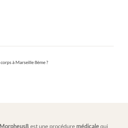
 corps à Marseille 8ème ?
Morpheus8
est une procédure
médicale
qui