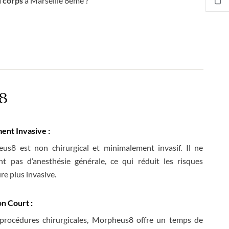
u corps
à Marseille 8ème ?
s8
nt Invasive :
us8 est non chirurgical et minimalement invasif. Il ne
t pas d’anesthésie générale, ce qui réduit les risques
re plus invasive.
n Court :
procédures chirurgicales, Morpheus8 offre un temps de