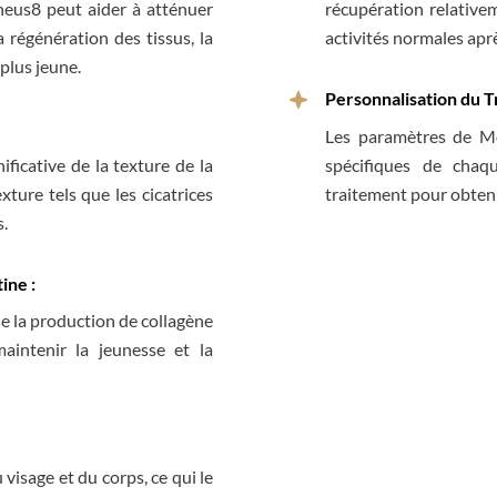
heus8 peut aider à atténuer
récupération relative
a régénération des tissus, la
activités normales apr
plus jeune.
Personnalisation du T
Les paramètres de Mo
ficative de la texture de la
spécifiques de chaq
xture tels que les cicatrices
traitement pour obteni
s.
ine :
e la production de collagène
aintenir la jeunesse et la
visage et du corps, ce qui le