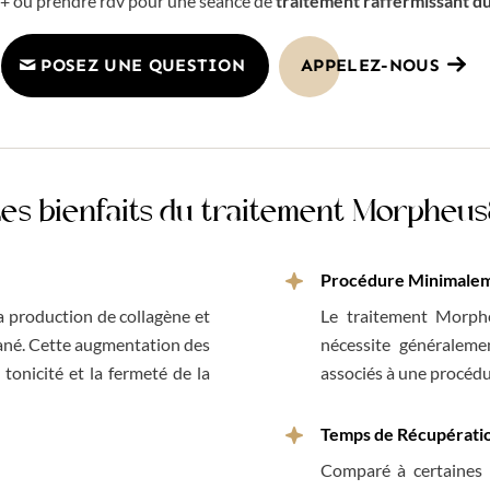
 + ou prendre rdv pour une séance de
traitement raffermissant d
POSEZ UNE QUESTION
APPELEZ-NOUS
es bienfaits du traitement Morpheu
Procédure Minimaleme
a production de collagène et
Le traitement Morphe
tané. Cette augmentation des
nécessite généralemen
 tonicité et la fermeté de la
associés à une procédu
Temps de Récupératio
Comparé à certaines 