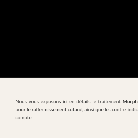
Nous vous exposons ici en détails le traitement
Morph
pour le raffermissement cutané, ainsi que les contre-indi
compte.