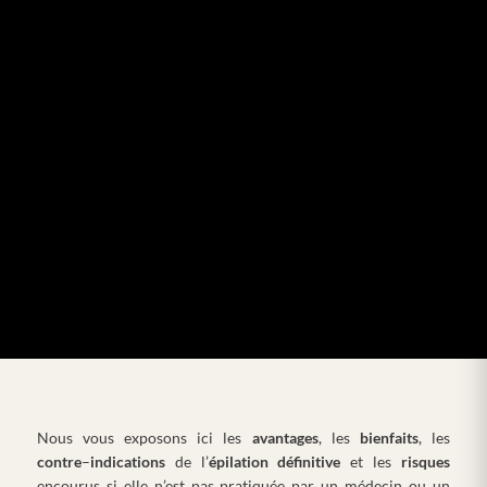
Nous vous exposons ici les
avantages
, les
bienfaits
, les
contre
–
indications
de l’
épilation définitive
et les
risques
encourus si elle n’est pas pratiquée par un médecin ou un