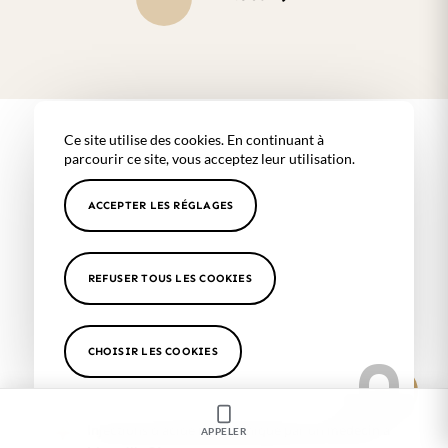
Ce site utilise des cookies. En continuant à
Tous nos soins à Marseille 8ème
parcourir ce site, vous acceptez leur utilisation.
Séances de mésothérapie pour cheveux à
ACCEPTER LES RÉGLAGES
Marseille 8ème
Traitement anti calvitie à Marseille 8ème
REFUSER TOUS LES COOKIES
Traitement chute des cheveux à Marseille 8ème
Injections de botox par un médecin à Marseille
CHOISIR LES COOKIES
8ème
Injections PRP cheveux à Marseille 8ème
Injections d’acide hyaluronique par un médecin à
APPELER