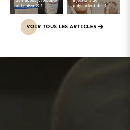
dermiques Juvelook®
injections de
et Lenisna® ?
polynucléotides ?
VOIR TOUS LES ARTICLES