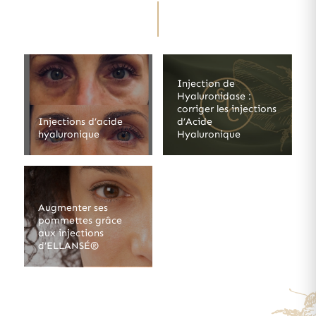
Injection de
Hyaluronidase :
corriger les injections
Injections d’acide
d’Acide
hyaluronique
Hyaluronique
Augmenter ses
pommettes grâce
aux injections
d’ELLANSÉ®