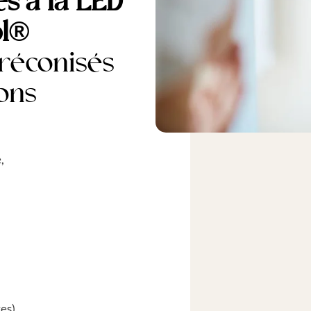
s à la LED
ol®
réconisés
ions
,
es),