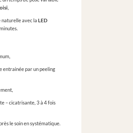
oisi
,
 naturelle avec la
LED
minutes.
imum,
 entrainée par un peeling
lement,
 – cicatrisante, 3 à 4 fois
près le soin en systématique.