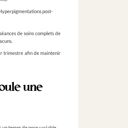
Hyperpigmentations post-
 séances de soins complets de
hacuns.
r trimestre afin de maintenir
oule une
ec un temps de pose variable