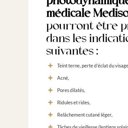
photodynamique
médicale
Medis
pourront être p
dans les indicat
suivantes :
Teint terne, perte d’éclat du visage
Acné,
Pores dilatés,
Ridules et rides,
Relâchement cutané léger,
Tâches de vieillesse (lentigos solair