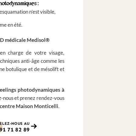
photodynamiques :
esquamation n’est visible,
ême en été.
ED médicale
Medisol®
 en charge de votre visage,
techniques anti-âge comme les
ne botulique et de mésolift et
eelings photodynamiques à
z-nous et prenez rendez-vous
 centre Maison Monticelli
.
ELEZ-NOUS AU
91 71 82 89