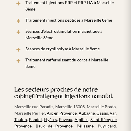
Traitement injections PRP et PRP HA à Marseille
8ème
Traitement injections peptides à Marseille 8ème
Séances d’électrostimulation magnétique à
Marseille 8ème
Séances de cryolipolyse à Marseille 8ème
Traitement raffermissant du corps à Marseille
8ème
Les secteurs proches de notre
cabinetTraitement injections nanofat
Marseille rue Paradis
,
Marseille 13008
,
Marseille Prado
,
Marseille Perrier
,
Aix en Provence
,
Aubagne
,
Cassis
,
Var
,
Toulon
,
Bandol
,
Hyères
,
Fuveau
,
Alpilles
,
Saint Rémy de
Provence
,
Baux de Provence
,
Pélissane
,
Puyricard
,