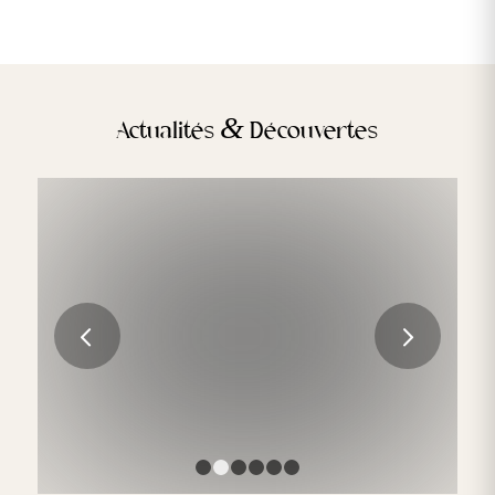
&
Actualités
Découvertes
Les Tendances Émergentes en Médecine
Esthétique en France en 2023
Suivant
LIRE LA SUITE
1
2
3
4
5
6