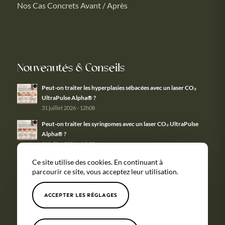
Nos Cas Concrets Avant / Après
Nouveautés & Conseils
Peut-on traiter les hyperplasies sébacées avec un laser CO₂
UltraPulse Alpha® ?
31 juillet 2026 - 12h08
Peut-on traiter les syringomes avec un laser CO₂ UltraPulse
Alpha® ?
31 juillet 2026 - 11h58
Ce site utilise des cookies. En continuant à
parcourir ce site, vous acceptez leur utilisation.
ACCEPTER LES RÉGLAGES
Tous nos
Couverture
Mentions
Politique de
soins
géographique
légales
confidentialité
© Copyright -
Maison Monticelli
- Site réalisé par
Nexxis