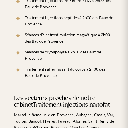
Traitement injections PRP et PRP HA à 2h00 des
Baux de Provence
Traitement injections peptides à 2h00 des Baux de
Provence
Séances d’électrostimulation magnétique à 2h00
des Baux de Provence
Séances de cryolipolyse à 2h00 des Baux de
Provence
Traitement raffermissant du corps à 2h00 des
Baux de Provence
Les secteurs proches de notre
cabinetTraitement injections nanofat
Marseille 8ème
,
Aix en Provence
,
Aubagne
,
Cassis
,
Var
,
Toulon
,
Bandol
,
Hyères
,
Fuveau
,
Alpilles
,
Saint Rémy de
Provence
,
Pélissane
,
Puyricard
,
Venelles
,
Cannes