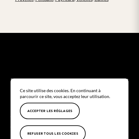
Pour découvrir comment le traitement par Nanofat peut
répondre à vos attentes, nous vous invitons à prendre rendez-
Ce site utilise des cookies. En continuant à
vous pour une consultation personnalisée.
parcourir ce site, vous acceptez leur utilisation.
Découvrez bientôt tous nos soins de Médecine Régénérative.
ACCEPTER LES RÉGLAGES
Prendre RDV directement au cabinet
Découvrez tous nos soins
REFUSER TOUS LES COOKIES