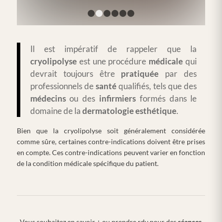
1
2
3
4
5
6
Il est impératif de rappeler que la
cryolipolyse
est une procédure
médicale
qui
devrait toujours être
pratiquée
par des
professionnels de
santé
qualifiés, tels que des
médecins
ou des
infirmiers
formés dans le
domaine de la
dermatologie
esthétique
.
Bien que la cryolipolyse soit généralement considérée
comme sûre, certaines contre-indications doivent être prises
en compte. Ces contre-indications peuvent varier en fonction
de la condition médicale spécifique du patient.
Vous souhaitez en savoir + ou prendre rdv pour des
séances