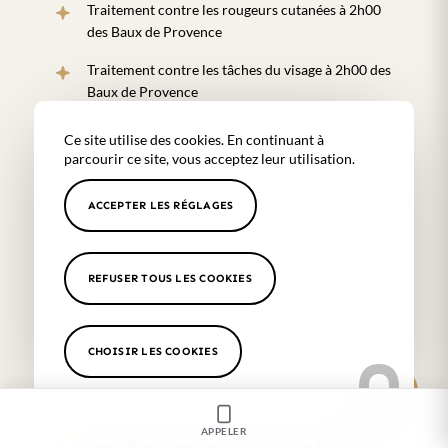
Traitement contre les rougeurs cutanées à 2h00
des Baux de Provence
Traitement contre les tâches du visage à 2h00 des
Baux de Provence
Traitement contre les varices à 2h00 des Baux de
Ce site utilise des cookies. En continuant à
Provence
parcourir ce site, vous acceptez leur utilisation.
Prix d’une séance de détatouage à 2h00 des Baux
ACCEPTER LES RÉGLAGES
de Provence
Epilation définitive à 2h00 des Baux de Provence
REFUSER TOUS LES COOKIES
Epilation laser à 2h00 des Baux de Provence
Centre d’épilation laser médicale à 2h00 des Baux
de Provence
CHOISIR LES COOKIES
Centre de détatouage médical à 2h00 des Baux de
Provence
APPELER
Laser détatouage médical à 2h00 des Baux de