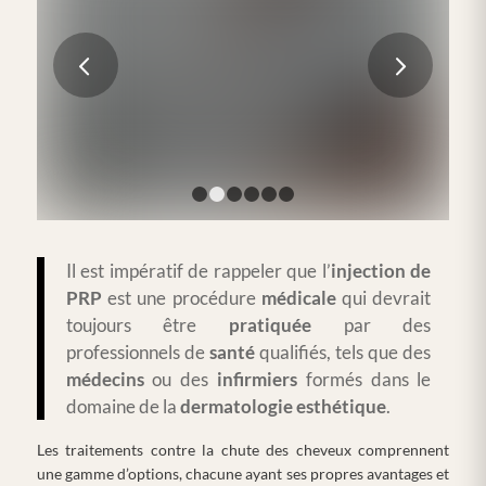
L’impact de la pandémie sur l’industrie de la
médecine esthétique en Europe
Suivant
LIRE LA SUITE
1
2
3
4
5
6
Il est impératif de rappeler que l’
injection de
PRP
est une procédure
médicale
qui devrait
toujours être
pratiquée
par des
professionnels de
santé
qualifiés, tels que des
médecins
ou des
infirmiers
formés dans le
domaine de la
dermatologie
esthétique
.
Les traitements contre la chute des cheveux comprennent
une gamme d’options, chacune ayant ses propres avantages et