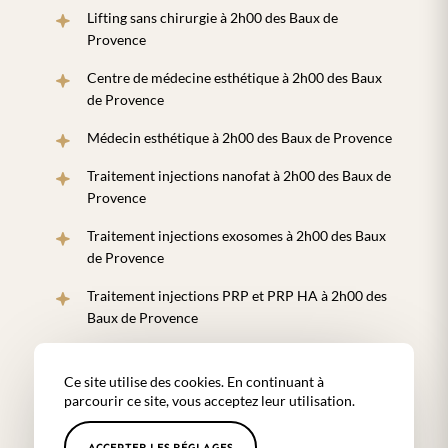
Lifting sans chirurgie à 2h00 des Baux de
Provence
Centre de médecine esthétique à 2h00 des Baux
de Provence
Médecin esthétique à 2h00 des Baux de Provence
Traitement injections nanofat à 2h00 des Baux de
Provence
Traitement injections exosomes à 2h00 des Baux
de Provence
Traitement injections PRP et PRP HA à 2h00 des
Baux de Provence
Traitement injections peptides à 2h00 des Baux de
Provence
Ce site utilise des cookies. En continuant à
parcourir ce site, vous acceptez leur utilisation.
Séances d’électrostimulation magnétique à 2h00
des Baux de Provence
ACCEPTER LES RÉGLAGES