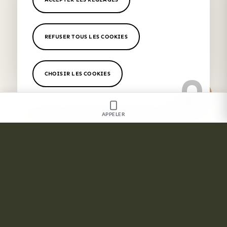
Séances de cryolipolyse à 2h00 des Baux de
Provence
REFUSER TOUS LES COOKIES
Traitement raffermissant du corps à 2h00 des
Baux de Provence
CHOISIR LES COOKIES
Les secteurs proches de notre
cabinetTraitement chute des cheveux
APPELER
Marseille 8ème
,
Aix en Provence
,
Aubagne
,
Cassis
,
Var
,
Toulon
,
Bandol
,
Hyères
,
Fuveau
,
Alpilles
,
Saint Rémy de
Provence
,
Pélissane
,
Puyricard
,
Venelles
,
Cannes