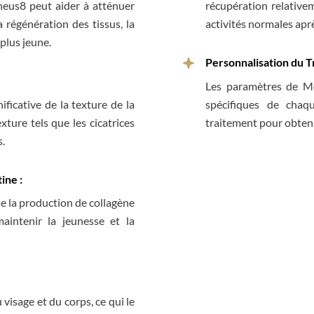
heus8 peut aider à atténuer
récupération relative
a régénération des tissus, la
activités normales apr
plus jeune.
Personnalisation du T
Les paramètres de Mo
ficative de la texture de la
spécifiques de chaq
xture tels que les cicatrices
traitement pour obteni
s.
ine :
e la production de collagène
aintenir la jeunesse et la
visage et du corps, ce qui le