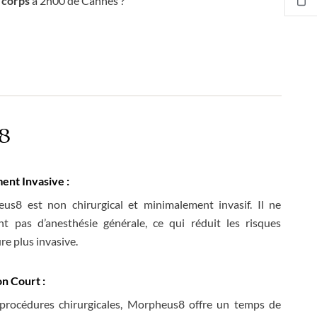
 corps
à 2h00 de Cannes ?
s8
nt Invasive :
us8 est non chirurgical et minimalement invasif. Il ne
t pas d’anesthésie générale, ce qui réduit les risques
re plus invasive.
n Court :
procédures chirurgicales, Morpheus8 offre un temps de