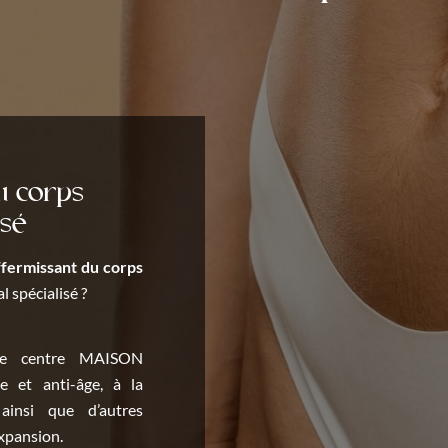
u corps
isé
ffermissant du corps
 spécialisé ?
le centre MAISON
 et anti-âge, à la
 ainsi que d’autres
expansion.