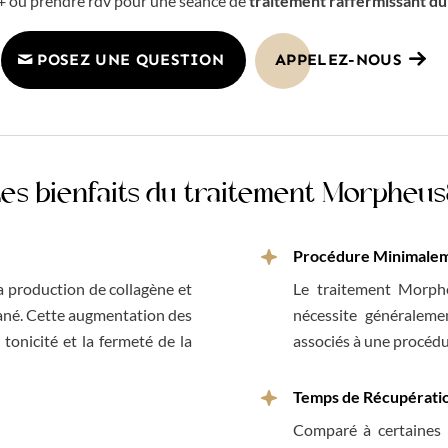
 + ou prendre rdv pour une séance de
traitement raffermissant du
POSEZ UNE QUESTION
APPELEZ-NOUS
es bienfaits du traitement Morpheu
Procédure Minimaleme
a production de collagène et
Le traitement Morphe
tané. Cette augmentation des
nécessite généralemen
 tonicité et la fermeté de la
associés à une procédu
Temps de Récupératio
Comparé à certaines 