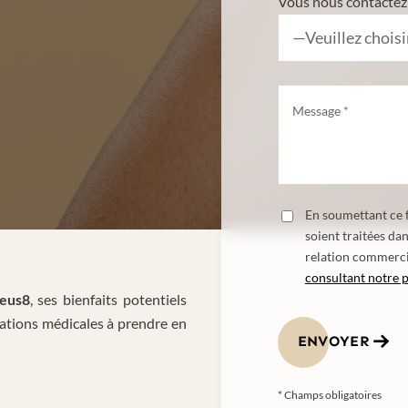
Vous nous contactez 
En soumettant ce f
soient traitées da
relation commerci
consultant notre p
eus8
, ses bienfaits potentiels
cations médicales à prendre en
ENVOYER
* Champs obligatoires