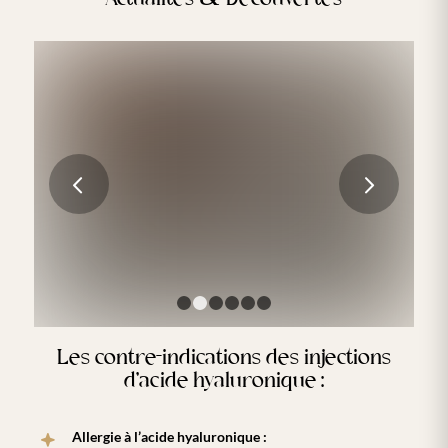
Les collaborations entre médecine
esthétique et bien-être en Europe
Suivant
LIRE LA SUITE
1
2
3
4
5
6
Les contre-indications des injections
d’acide hyaluronique :
Allergie à l’acide hyaluronique :