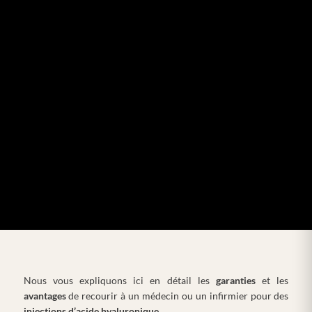
Nous vous expliquons ici en détail les
garanties
et les
avantages
de recourir à un médecin ou un infirmier pour des
injections
d’acide hyaluronique.