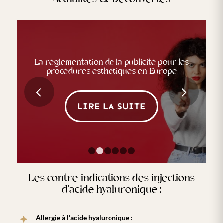
La réglementation de la publicité pour les
Les collaborations entre médecine
procédures esthétiques en Europe
esthétique et bien-être en Europe
Suivant
LIRE LA SUITE
LIRE LA SUITE
1
2
3
4
5
6
Les contre-indications des injections
d’acide hyaluronique :
Allergie à l’acide hyaluronique :