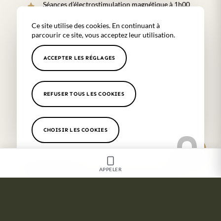
Séances d’électrostimulation magnétique à 1h00
de Toulon
Ce site utilise des cookies. En continuant à
Séances de cryolipolyse à 1h00 de Toulon
parcourir ce site, vous acceptez leur utilisation.
Traitement raffermissant du corps à 1h00 de
ACCEPTER LES RÉGLAGES
Toulon
REFUSER TOUS LES COOKIES
Les secteurs proches de notre
cabinetTraitement anti calvitie
CHOISIR LES COOKIES
Marseille 8ème
,
Aix en Provence
,
Aubagne
,
Cassis
,
Var
,
Bandol
,
Hyères
,
Fuveau
,
Alpilles
,
Saint Rémy de
Provence
,
Baux de Provence
,
Pélissane
,
Puyricard
,
Venelles
,
Cannes
APPELER