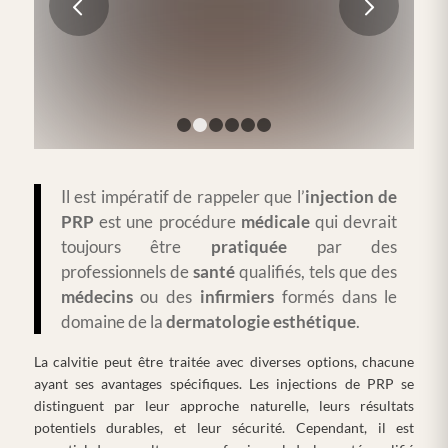
Suivant
LIRE LA SUITE
1
2
3
4
5
6
Il est impératif de rappeler que l’
injection de
PRP
est une procédure
médicale
qui devrait
toujours être
pratiquée
par des
professionnels de
santé
qualifiés, tels que des
médecins
ou des
infirmiers
formés dans le
domaine de la
dermatologie
esthétique
.
La calvitie peut être traitée avec diverses options, chacune
ayant ses avantages spécifiques. Les injections de PRP se
distinguent par leur approche naturelle, leurs résultats
potentiels durables, et leur sécurité. Cependant, il est