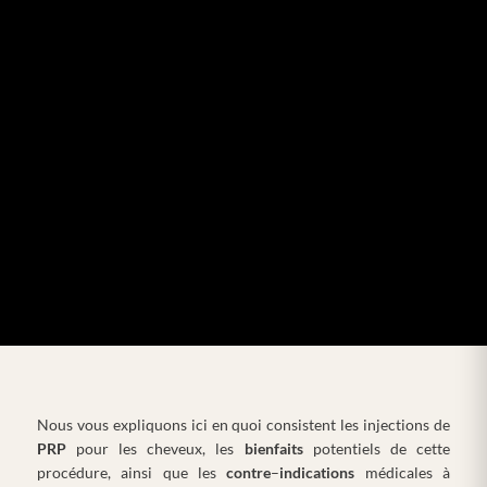
Nous vous expliquons ici en quoi consistent les injections de
PRP
pour les cheveux, les
bienfaits
potentiels de cette
procédure, ainsi que les
contre
–
indications
médicales à