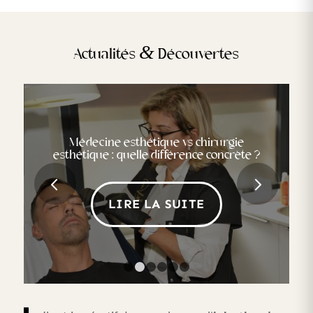
&
Actualités
Découvertes
L’impact de la médecine esthétique sur la
Médecine esthétique vs chirurgie
esthétique : quelle différence concrète ?
santé mentale
Suivant
LIRE LA SUITE
LIRE LA SUITE
1
2
3
4
5
6