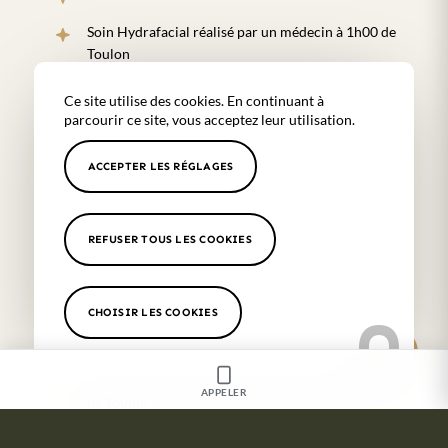
Soin Hydrafacial réalisé par un médecin à 1h00 de
Toulon
Lifting sans chirurgie à 1h00 de Toulon
Ce site utilise des cookies. En continuant à
parcourir ce site, vous acceptez leur utilisation.
Centre de médecine esthétique à 1h00 de Toulon
Médecin esthétique à 1h00 de Toulon
ACCEPTER LES RÉGLAGES
Traitement injections nanofat à 1h00 de Toulon
REFUSER TOUS LES COOKIES
Traitement injections exosomes à 1h00 de Toulon
Traitement injections PRP et PRP HA à 1h00 de
Toulon
CHOISIR LES COOKIES
Traitement injections peptides à 1h00 de Toulon
Séances d’électrostimulation magnétique à 1h00
APPELER
de Toulon
Séances de cryolipolyse à 1h00 de Toulon