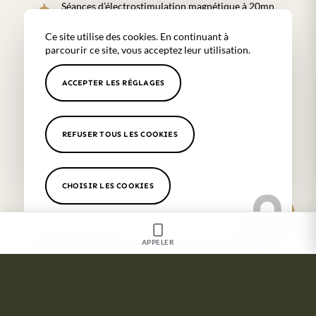
Séances d’électrostimulation magnétique à 20mn
de Cassis
Ce site utilise des cookies. En continuant à
Séances de cryolipolyse à 20mn de Cassis
parcourir ce site, vous acceptez leur utilisation.
Traitement raffermissant du corps à 20mn de
ACCEPTER LES RÉGLAGES
Cassis
REFUSER TOUS LES COOKIES
Les secteurs proches de notre
cabinetTraitement anti calvitie
CHOISIR LES COOKIES
Marseille 8ème
,
Aix en Provence
,
Aubagne
,
Var
,
Toulon
,
Bandol
,
Hyères
,
Fuveau
,
Alpilles
,
Saint Rémy de
Provence
,
Baux de Provence
,
Pélissane
,
Puyricard
,
Venelles
,
Cannes
APPELER