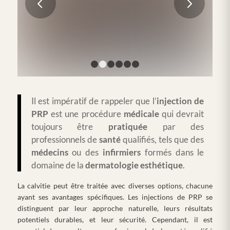
Suivant
LIRE LA SUITE
1
2
3
4
5
6
Il est impératif de rappeler que l’
injection de
PRP
est une procédure
médicale
qui devrait
toujours être
pratiquée
par des
professionnels de
santé
qualifiés, tels que des
médecins
ou des
infirmiers
formés dans le
domaine de la
dermatologie
esthétique
.
La calvitie peut être traitée avec diverses options, chacune
ayant ses avantages spécifiques. Les injections de PRP se
distinguent par leur approche naturelle, leurs résultats
potentiels durables, et leur sécurité. Cependant, il est