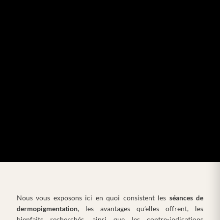
Nous vous exposons ici en quoi consistent les
séances de
dermopigmentation
, les avantages qu’elles offrent, les
bienfaits recherchés, ainsi que les contre-indications