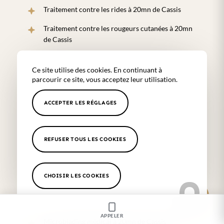
Traitement contre les rides à 20mn de Cassis
Traitement contre les rougeurs cutanées à 20mn
de Cassis
Traitement contre les tâches du visage à 20mn de
Cassis
Ce site utilise des cookies. En continuant à
parcourir ce site, vous acceptez leur utilisation.
Traitement contre les varices à 20mn de Cassis
ACCEPTER LES RÉGLAGES
Prix d’une séance de détatouage à 20mn de Cassis
Epilation définitive à 20mn de Cassis
REFUSER TOUS LES COOKIES
Epilation laser à 20mn de Cassis
Centre d’épilation laser médicale à 20mn de Cassis
CHOISIR LES COOKIES
Centre de détatouage médical à 20mn de Cassis
Laser détatouage médical à 20mn de Cassis
APPELER
Microblading médical à 20mn de Cassis