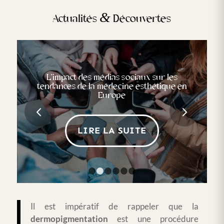
&
Actualités
Découvertes
L’impact des médias sociaux sur les
L’impact de la pandémie sur l’industrie de la
tendances de la médecine esthétique en
médecine esthétique en Europe
Europe
Suivant
LIRE LA SUITE
LIRE LA SUITE
1
2
3
4
5
6
Il est impératif de rappeler que la
dermopigmentation
est une procédure