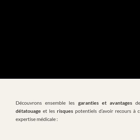
Découvrons ensemble les
garanties et avantages
de
détatouage
et les
risques
potentiels d’avoir recours à c
expertise médicale :