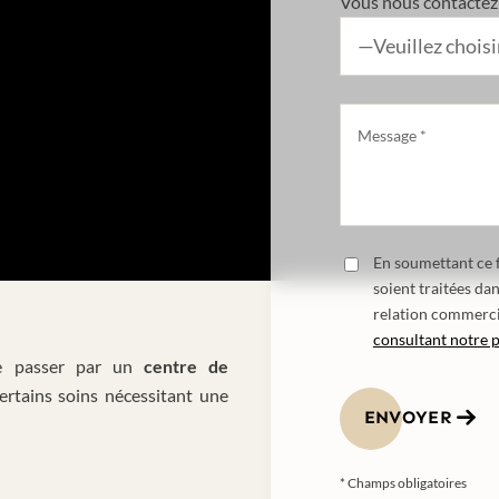
Vous nous contactez 
En soumettant ce f
soient traitées da
relation commerci
consultant notre p
 passer par un
centre de
ertains soins nécessitant une
ENVOYER
* Champs obligatoires