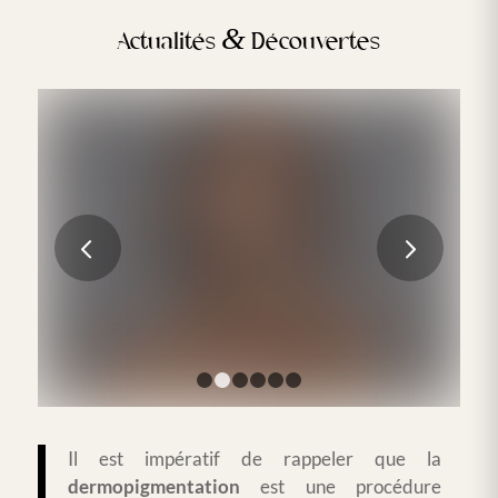
&
Actualités
Découvertes
La prise en charge post-opératoire
Suivant
LIRE LA SUITE
1
2
3
4
5
6
Il est impératif de rappeler que la
dermopigmentation
est une procédure