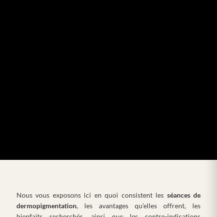
Nous vous exposons ici en quoi consistent les
séances de
dermopigmentation
, les avantages qu’elles offrent, les
bienfaits recherchés, ainsi que les contre-indications