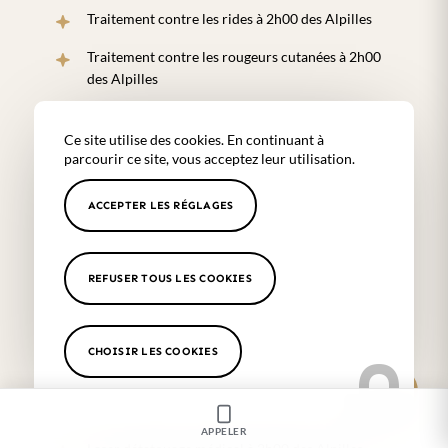
Traitement contre les rides à 2h00 des Alpilles
Traitement contre les rougeurs cutanées à 2h00
des Alpilles
Traitement contre les tâches du visage à 2h00 des
Alpilles
Ce site utilise des cookies. En continuant à
parcourir ce site, vous acceptez leur utilisation.
Traitement contre les varices à 2h00 des Alpilles
ACCEPTER LES RÉGLAGES
Prix d’une séance de détatouage à 2h00 des
Alpilles
Epilation définitive à 2h00 des Alpilles
REFUSER TOUS LES COOKIES
Epilation laser à 2h00 des Alpilles
Centre d’épilation laser médicale à 2h00 des
CHOISIR LES COOKIES
Alpilles
Centre de détatouage médical à 2h00 des Alpilles
APPELER