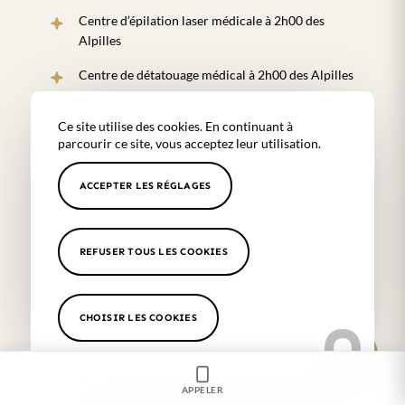
Centre d’épilation laser médicale à 2h00 des
Alpilles
Centre de détatouage médical à 2h00 des Alpilles
Laser détatouage médical à 2h00 des Alpilles
Ce site utilise des cookies. En continuant à
Microblading médical à 2h00 des Alpilles
parcourir ce site, vous acceptez leur utilisation.
Dermopigmentation et maquillage semi-
ACCEPTER LES RÉGLAGES
permanent à 2h00 des Alpilles
Soin médecine esthétique pour jeune maman à
2h00 des Alpilles
REFUSER TOUS LES COOKIES
Traitement aux ultrasons à 2h00 des Alpilles
CHOISIR LES COOKIES
Soin Hydrafacial réalisé par un médecin à 2h00
des Alpilles
Lifting sans chirurgie à 2h00 des Alpilles
APPELER