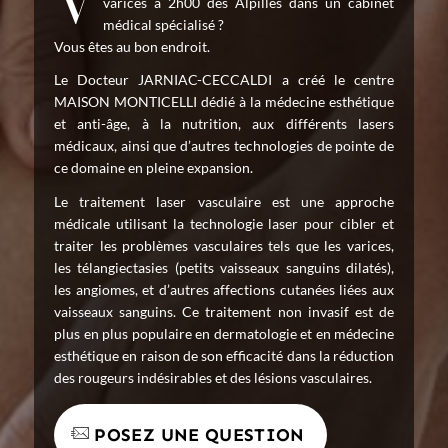
Vous êtes intéressé par un traitement contre les
varices à 2h00 des Alpilles dans un cabinet
médical spécialisé ?
Vous êtes au bon endroit.
Le Docteur JARNIAC-CECCALDI a créé le centre
MAISON MONTICELLI dédié à la médecine esthétique
et anti-âge, à la nutrition, aux différents lasers
médicaux, ainsi que d’autres technologies de pointe de
ce domaine en pleine expansion.
Le traitement laser vasculaire est une approche
médicale utilisant la technologie laser pour cibler et
traiter les problèmes vasculaires tels que les varices,
les télangiectasies (petits vaisseaux sanguins dilatés),
les angiomes, et d’autres affections cutanées liées aux
vaisseaux sanguins. Ce traitement non invasif est de
plus en plus populaire en dermatologie et en médecine
esthétique en raison de son efficacité dans la réduction
des rougeurs indésirables et des lésions vasculaires.
POSEZ UNE QUESTION