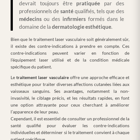
devrait toujours être
pratiquée
par des
professionnels de
santé
qualifiés, tels que des
médecins
ou des
infirmiers
formés dans le
domaine de la
dermatologie
esthétique
.
Bien que le traitement laser vasculaire soit généralement sûr,
il existe des contre-indications à prendre en compte. Ces
contre-indications peuvent varier en fonction de
l’équipement laser utilisé et de la condition médicale
spécifique du patient.
Le
traitement laser vasculaire
offre une approche efficace et
esthétique pour traiter diverses affections cutanées liées aux
vaisseaux sanguins. Ses avantages, notamment la non-
invasivité, le ciblage précis, et les résultats rapides, en font
une option attrayante pour ceux cherchant à améliorer
l’apparence de leur peau.
Cependant, il est essentiel de consulter un professionnel de la
santé qualifié pour évaluer les contre-indications
individuelles et déterminer si le traitement convient à chaque
patient spécifique.