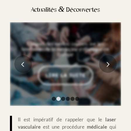
&
Actualités
Découvertes
L’impact des médias sociaux sur les
tendances de la médecine esthétique en
Europe
Suivant
LIRE LA SUITE
1
2
3
4
5
6
Il est impératif de rappeler que le
laser
vasculaire
est une procédure
médicale
qui