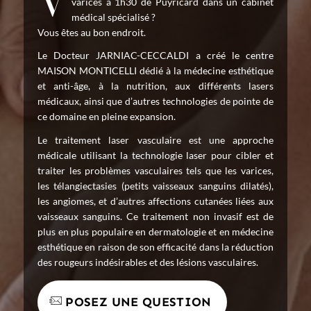
Vous êtes intéressé par un traitement contre les
varices à 1h30 de Puyricard dans un cabinet
médical spécialisé ?
Vous êtes au bon endroit.
Le Docteur JARNIAC-CECCALDI a créé le centre
MAISON MONTICELLI dédié à la médecine esthétique
et anti-âge, à la nutrition, aux différents lasers
médicaux, ainsi que d’autres technologies de pointe de
ce domaine en pleine expansion.
Le traitement laser vasculaire est une approche
médicale utilisant la technologie laser pour cibler et
traiter les problèmes vasculaires tels que les varices,
les télangiectasies (petits vaisseaux sanguins dilatés),
les angiomes, et d’autres affections cutanées liées aux
vaisseaux sanguins. Ce traitement non invasif est de
plus en plus populaire en dermatologie et en médecine
esthétique en raison de son efficacité dans la réduction
des rougeurs indésirables et des lésions vasculaires.
POSEZ UNE QUESTION