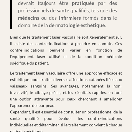
devrait toujours être
pratiquée
par des
professionnels de
santé
qualifiés, tels que des
médecins
ou des
infirmiers
formés dans le
domaine de la
dermatologie
esthétique
.
Bien que le traitement laser vasculaire soit généralement sûr,
il existe des contre-indications à prendre en compte. Ces
contre-indications peuvent varier en fonction de
l’équipement laser utilisé et de la condition médicale
spécifique du patient.
Le
traitement laser vasculaire
offre une approche efficace et
esthétique pour traiter diverses affections cutanées liées aux
vaisseaux sanguins. Ses avantages, notamment la non-
invasivité, le ciblage précis, et les résultats rapides, en font
une option attrayante pour ceux cherchant à améliorer
l’apparence de leur peau.
Cependant, il est essentiel de consulter un professionnel de la
santé qualifié pour évaluer les contre-indications
individuelles et déterminer si le traitement convient à chaque
patient spécifique.