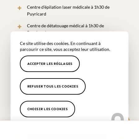
Centre d’épilation laser médicale à 1h30 de
Puyricard
Centre de détatouage médical à 1h30 de
Puyricard
Ce site utilise des cookies. En continuant à
Laser détatouage médical à 1h30 de Puyricard
parcourir ce site, vous acceptez leur utilisation.
Microblading médical à 1h30 de Puyricard
ACCEPTER LES RÉGLAGES
Dermopigmentation et maquillage semi-
permanent à 1h30 de Puyricard
Soin médecine esthétique pour jeune maman à
REFUSER TOUS LES COOKIES
1h30 de Puyricard
Traitement aux ultrasons à 1h30 de Puyricard
CHOISIR LES COOKIES
Soin Hydrafacial réalisé par un médecin à 1h30 de
Puyricard
Lifting sans chirurgie à 1h30 de Puyricard