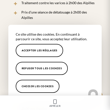
Traitement contre les varices à 2h00 des Alpilles
Prix d’une séance de détatouage à 2h00 des
Alpilles
Epilation définitive à 2h00 des Alpilles
Ce site utilise des cookies. En continuant à
Epilation laser à 2h00 des Alpilles
parcourir ce site, vous acceptez leur utilisation.
Centre d’épilation laser médicale à 2h00 des
ACCEPTER LES RÉGLAGES
Alpilles
Centre de détatouage médical à 2h00 des Alpilles
REFUSER TOUS LES COOKIES
Laser détatouage médical à 2h00 des Alpilles
Microblading médical à 2h00 des Alpilles
CHOISIR LES COOKIES
Dermopigmentation et maquillage semi-
permanent à 2h00 des Alpilles
Soin médecine esthétique pour jeune maman à
APPELER
2h00 des Alpilles