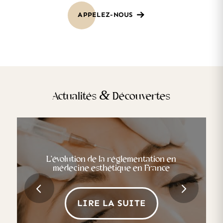
APPELEZ-NOUS
&
Actualités
Découvertes
La réglementation de la publicité pour les
L’évolution de la réglementation en
procédures esthétiques en Europe
médecine esthétique en France
Suivant
LIRE LA SUITE
LIRE LA SUITE