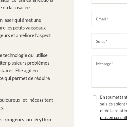
 ou la rosacée.
un laser qui émet une
ire les petits vaisseaux
geurs et améliore l’aspect
e technologie qui utilise
aiter plusieurs problèmes
aires. Elle agit en
 ce qui permet de réduire
En soumettant 
uloureux et nécessitent
saisies soient
s.
et de la relat
plus en consult
es
rougeurs ou érythro-