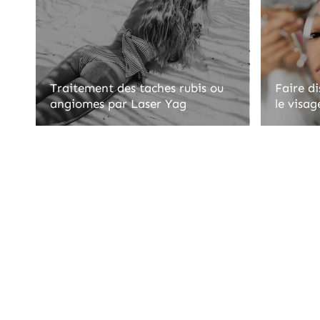
Traitement des taches rubis ou
Faire di
angiomes par Laser Yag
le visag