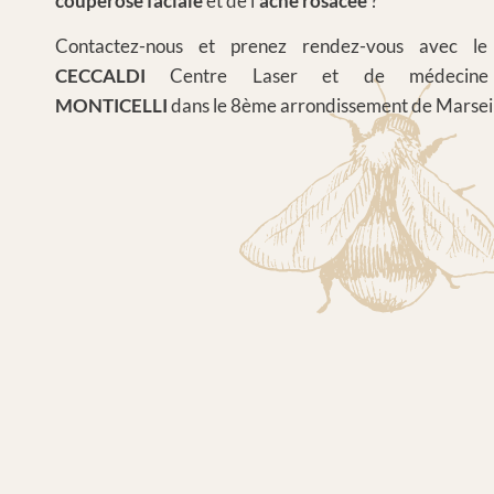
couperose faciale
et de l’
acné rosacée
?
Contactez-nous et prenez rendez-vous avec l
CECCALDI
Centre Laser et de médecine
MONTICELLI
dans le 8ème arrondissement de Marseil