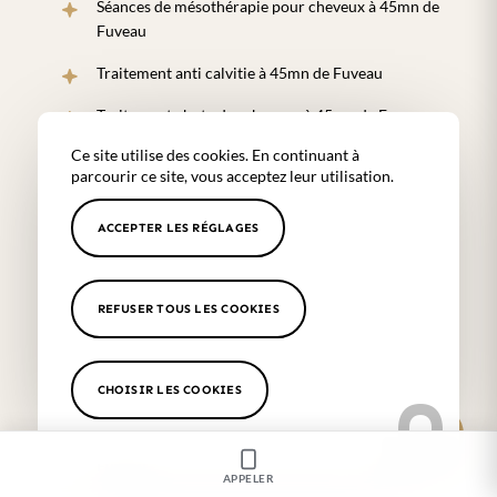
Séances de mésothérapie pour cheveux à 45mn de
Fuveau
Traitement anti calvitie à 45mn de Fuveau
Traitement chute des cheveux à 45mn de Fuveau
Ce site utilise des cookies. En continuant à
Injections de botox par un médecin à 45mn de
parcourir ce site, vous acceptez leur utilisation.
Fuveau
Injections PRP cheveux à 45mn de Fuveau
ACCEPTER LES RÉGLAGES
Injections d’acide hyaluronique par un médecin à
45mn de Fuveau
REFUSER TOUS LES COOKIES
Traitement contre les rides à 45mn de Fuveau
Traitement contre les rougeurs cutanées à 45mn
CHOISIR LES COOKIES
de Fuveau
Traitement contre les tâches du visage à 45mn de
Fuveau
APPELER