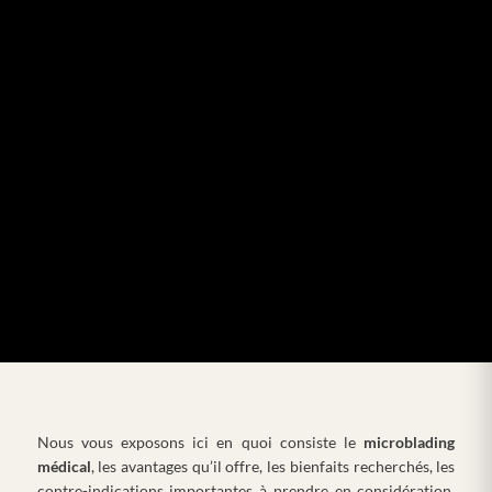
Nous vous exposons ici en quoi consiste le
microblading
médical
, les avantages qu’il offre, les bienfaits recherchés, les
contre-indications importantes à prendre en considération,