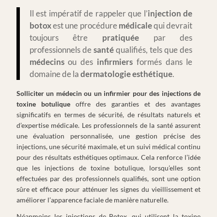
Il est impératif de rappeler que l’
injection de
botox
est une procédure
médicale
qui devrait
toujours être
pratiquée
par des
professionnels de
santé
qualifiés, tels que des
médecins
ou des
infirmiers
formés dans le
domaine de la
dermatologie
esthétique
.
Solliciter un médecin ou un infirmier pour des injections de
toxine botulique
offre des garanties et des avantages
significatifs en termes de sécurité, de résultats naturels et
d’expertise médicale. Les professionnels de la santé assurent
une évaluation personnalisée, une gestion précise des
injections, une sécurité maximale, et un suivi médical continu
pour des résultats esthétiques optimaux. Cela renforce l’idée
que les injections de toxine botulique, lorsqu’elles sont
effectuées par des professionnels qualifiés, sont une option
sûre et efficace pour atténuer les signes du vieillissement et
améliorer l’apparence faciale de manière naturelle.
Néanmoins les injections de Botox, qui utilisent la toxine