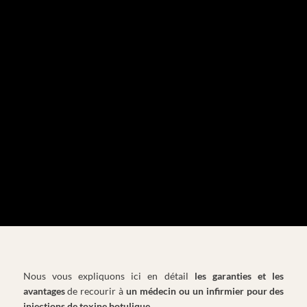
Nous vous expliquons ici en détail
les garanties et les
avantages
de recourir à
un médecin ou un infirmier pour des
injections de toxine botulique.