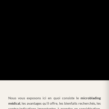
Nous vous exposons ici en quoi consiste le
microblading
médical
, les avantages qu’il offre, les bienfaits recherchés, les
contre-indications importantes à prendre en considération,