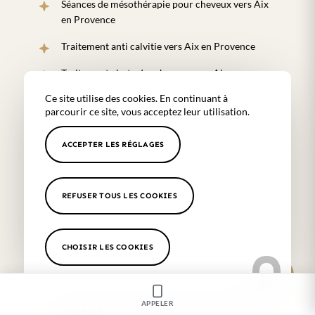
Séances de mésothérapie pour cheveux vers Aix
en Provence
Traitement anti calvitie vers Aix en Provence
Traitement chute des cheveux vers Aix en
Provence
Ce site utilise des cookies. En continuant à
parcourir ce site, vous acceptez leur utilisation.
Injections de botox par un médecin vers Aix en
Provence
ACCEPTER LES RÉGLAGES
Injections PRP cheveux vers Aix en Provence
Injections d’acide hyaluronique par un médecin
REFUSER TOUS LES COOKIES
vers Aix en Provence
Traitement contre les rides vers Aix en Provence
CHOISIR LES COOKIES
Traitement contre les rougeurs cutanées vers Aix
en Provence
Traitement contre les tâches du visage vers Aix en
APPELER
Provence