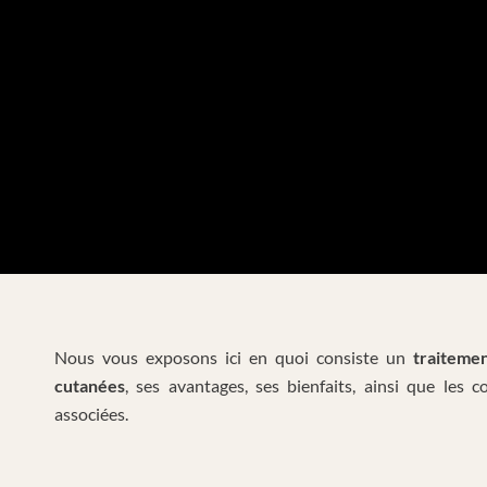
Nous vous exposons ici en quoi consiste un
traiteme
cutanées
, ses avantages, ses bienfaits, ainsi que les c
associées.