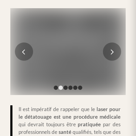
Les Tendances Émergentes en Médecine
Esthétique en France en 2023
Suivant
LIRE LA SUITE
1
2
3
4
5
6
Il est impératif de rappeler que le
laser pour
le détatouage est une procédure
médicale
qui devrait toujours être
pratiquée
par des
professionnels de
santé
qualifiés, tels que des