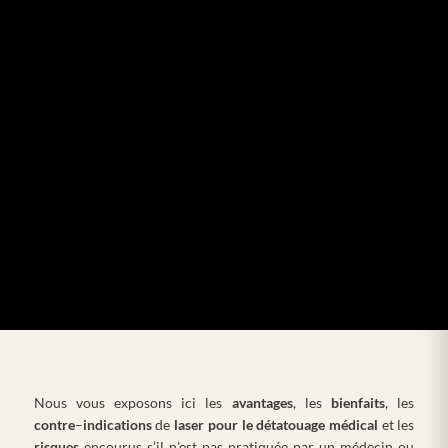
Nous vous exposons ici les
avantages
, les
bienfaits
, les
contre
–
indications
de
laser pour le détatouage médical
et les
risques
encourus s’il n’est pas pratiquée par un médecin ou