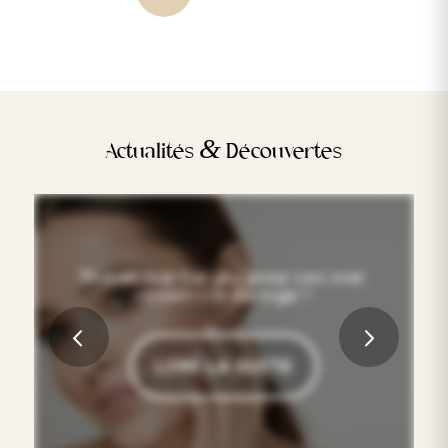
&
Actualités
Découvertes
Peut-on avoir l’air plus jeune sans avoir
recours à la chirurgie ?
Suivant
LIRE LA SUITE