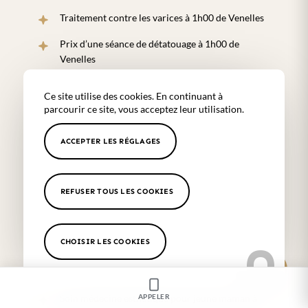
Traitement contre les varices à 1h00 de Venelles
Prix d’une séance de détatouage à 1h00 de
Venelles
Epilation définitive à 1h00 de Venelles
Ce site utilise des cookies. En continuant à
parcourir ce site, vous acceptez leur utilisation.
Epilation laser à 1h00 de Venelles
Centre d’épilation laser médicale à 1h00 de
ACCEPTER LES RÉGLAGES
Venelles
Centre de détatouage médical à 1h00 de Venelles
REFUSER TOUS LES COOKIES
Laser détatouage médical à 1h00 de Venelles
Microblading médical à 1h00 de Venelles
CHOISIR LES COOKIES
Dermopigmentation et maquillage semi-
permanent à 1h00 de Venelles
APPELER
Soin médecine esthétique pour jeune maman à