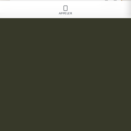
APPELER
Une consultation préalable est indispensable pour
déterminer avec vous les soins les plus adaptés à
votre peau.
Prenez rdv pour votre
soin de médecine esthétique pour
jeune maman
à 30mn du Var avec nos équipes de santé
spécialisée.
CONTACTEZ-NOUS