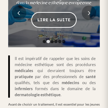
dans la médecine esthétique européenne
perception de la beauté en Europe
Suivant
LIRE LA SUITE
LIRE LA SUITE
1
2
3
4
5
6
Il est impératif de rappeler que les soins de
médecine esthétique sont des procédures
médicales
qui devraient toujours être
pratiquée
par des professionnels de
santé
qualifiés, tels que des
médecins
ou des
infirmiers
formés dans le domaine de la
dermatologie
esthétique
.
Avant de choisir un traitement, il est essentiel pour les jeunes