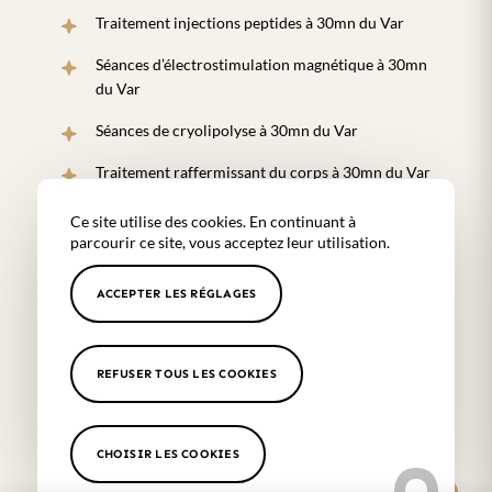
Traitement injections peptides à 30mn du Var
Séances d’électrostimulation magnétique à 30mn
du Var
Séances de cryolipolyse à 30mn du Var
Traitement raffermissant du corps à 30mn du Var
Ce site utilise des cookies. En continuant à
parcourir ce site, vous acceptez leur utilisation.
Les secteurs proches de notre
cabinetSoin médecine esthétique
ACCEPTER LES RÉGLAGES
pour jeune maman
Marseille 8ème
,
Aix en Provence
,
Aubagne
,
Cassis
,
Toulon
,
Bandol
,
Hyères
,
Fuveau
,
Alpilles
,
Saint Rémy de
REFUSER TOUS LES COOKIES
Provence
,
Baux de Provence
,
Pélissane
,
Puyricard
,
Venelles
,
Cannes
CHOISIR LES COOKIES