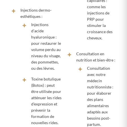
capillaires :
comme les
Injections dermo-
injections de
esthétiques :
PRP pour
Injections
stimuler la
d’acide
croissance des
hyaluronique :
cheveux.
pour restaurer le
volume perdu au
Consultation en
niveau du visage,
nutrition et bien-être :
des pommettes,
ou des lèvres.
Consultation
avec notre
Toxine botulique
médecin
(Botox) : peut
nutritionniste :
être utilisée pour
pour élaborer
atténuer les rides
des plans
d’expression et
alimentaires
prévenir la
adaptés aux
formation de
besoins post-
nouvelles rides.
partum.