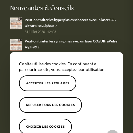
Nouveautés & Conseils
Peut-on traiter les hyperplasies sébacées avec un laser CO₂
UltraPulse Alpha® ?
31 juillet 2026 - 12h08
Peut-on traiter les syringomes avec un laser CO₂ UltraPulse
Alpha® ?
31 juillet 2026 - 11h58
Ce site utilise des cookies. En continuant à
parcourir ce site, vous acceptez leur utilisation.
ACCEPTER LES RÉGLAGES
Tous nos
Couverture
Mentions
Politique de
soins
géographique
légales
confidentialité
© Copyright -
Maison Monticelli
- Site réalisé par
Nexxis
REFUSER TOUS LES COOKIES
CHOISIR LES COOKIES