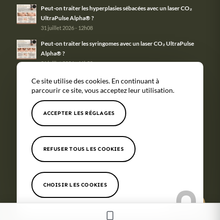
Peut-on traiter les hyperplasies sébacées avec un laser CO₂
UltraPulse Alpha® ?
31 juillet 2026 - 12h08
Peut-on traiter les syringomes avec un laser CO₂ UltraPulse
Alpha® ?
31 juillet 2026 - 11h58
Ce site utilise des cookies. En continuant à
parcourir ce site, vous acceptez leur utilisation.
ACCEPTER LES RÉGLAGES
Tous nos
Couverture
Mentions
Politique de
soins
géographique
légales
confidentialité
© Copyright -
Maison Monticelli
- Site réalisé par
Nexxis
REFUSER TOUS LES COOKIES
CHOISIR LES COOKIES