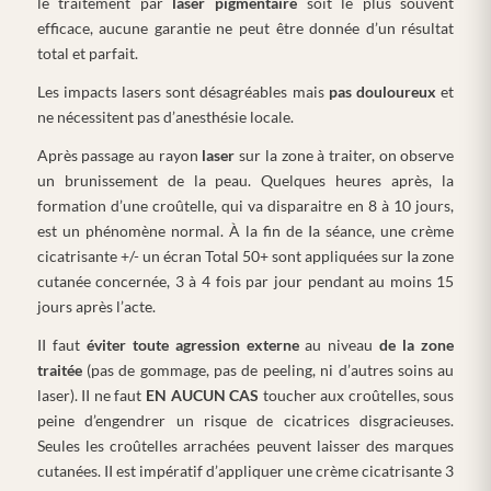
le traitement par
laser pigmentaire
soit le plus souvent
efficace, aucune garantie ne peut être donnée d’un résultat
total et parfait.
Les impacts lasers sont désagréables mais
pas douloureux
et
ne nécessitent pas d’anesthésie locale.
Après passage au rayon
laser
sur la zone à traiter, on observe
un brunissement de la peau. Quelques heures après, la
formation d’une croûtelle, qui va disparaitre en 8 à 10 jours,
est un phénomène normal. À la fin de Ia séance, une crème
cicatrisante +/- un écran Total 50+ sont appliquées sur Ia zone
cutanée concernée, 3 à 4 fois par jour pendant au moins 15
jours après l’acte.
II faut
éviter toute agression externe
au niveau
de la zone
traitée
(pas de gommage, pas de peeling, ni d’autres soins au
laser). II ne faut
EN AUCUN CAS
toucher aux croûtelles, sous
peine d’engendrer un risque de cicatrices disgracieuses.
Seules les croûtelles arrachées peuvent laisser des marques
cutanées. II est impératif d’appliquer une crème cicatrisante 3