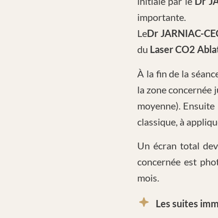
initiale par le
Dr J
importante.
Le
Dr JARNIAC-CE
du
Laser CO2 Ablat
À la fin de la séanc
la zone concernée j
moyenne). Ensuite l
classique, à appli
Un écran total dev
concernée est phot
mois.
Les suites imm