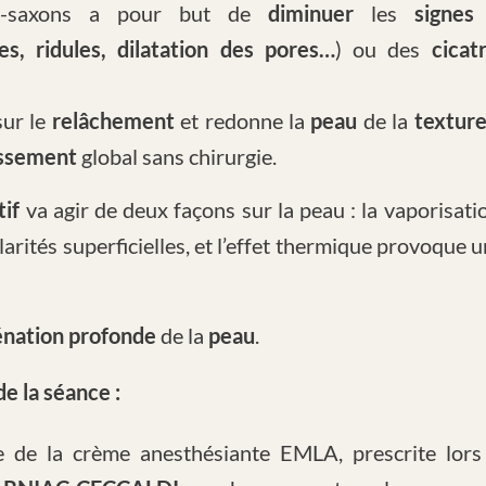
o-saxons a pour but de
diminuer
les
signes
des, ridules, dilatation des pores…
) ou des
cicat
sur le
relâchement
et redonne la
peau
de la
textur
issement
global sans chirurgie.
if
va agir de deux façons sur la peau : la vaporisati
arités superficielles, et l’effet thermique provoque 
énation profonde
de la
peau
.
e la séance :
 de la crème anesthésiante EMLA, prescrite lors 