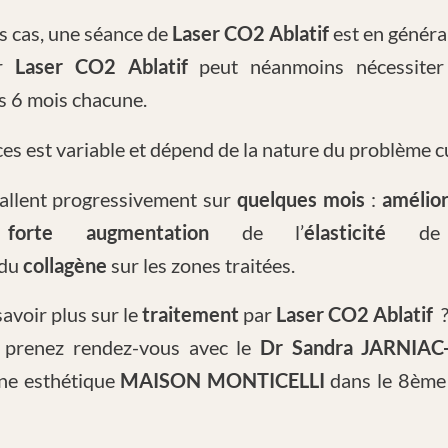
s cas, une séance de
Laser CO2 Ablatif
est en général
ar
Laser CO2 Ablatif
peut néanmoins nécessiter 
s 6 mois chacune.
s est variable et dépend de la nature du problème cu
tallent progressivement sur
quelques mois
:
amélior
e
forte augmentation
de l’
élasticité
de
du
collagène
sur les zones traitées.
avoir plus sur le
traitement
par
Laser CO2
Ablatif
 prenez rendez-vous avec le
Dr Sandra JARNIAC
ine esthétique
MAISON MONTICELLI
dans le 8ème