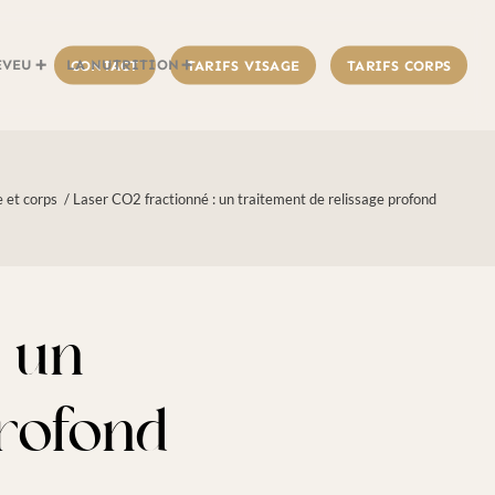
EVEU
LA NUTRITION
CONTACT
TARIFS VISAGE
TARIFS CORPS
 et corps
/
Laser CO2 fractionné : un traitement de relissage profond
: un
profond