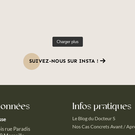
Charger plus
SUIVEZ-NOUS SUR INSTA !
données
Infos pratiques
Le Blog du Docteur S
sse
Nos Cas Concrets Avant / Apr
is rue Paradis