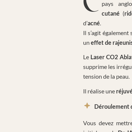
pays angl
cutané
(
ri
d’
acné
.
Il s’agit également 
un
effet de rajeun
Le
Laser CO2 Ablat
supprime les irrégul
tension de la peau.
Il réalise une
réjuv
Déroulement d
Vous devez mettre