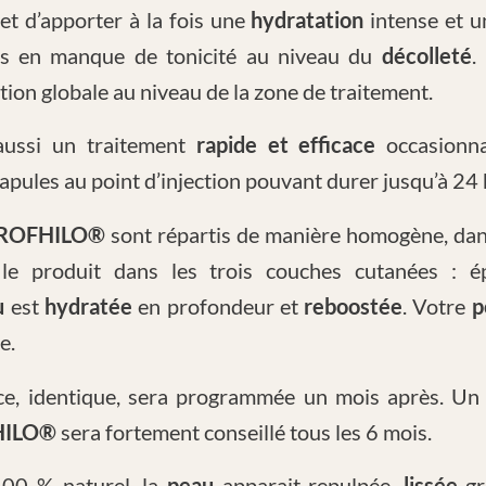
t d’apporter à la fois une
hydratation
intense et 
es en manque de tonicité au niveau du
décolleté
.
tion globale au niveau de la zone de traitement.
aussi un traitement
rapide et efficace
occasionn
papules au point d’injection pouvant durer jusqu’à 24
ROFHILO®
sont répartis de manière homogène, da
le produit dans les trois couches cutanées : 
u
est
hydratée
en profondeur et
reboostée
. Votre
p
e.
e, identique, sera programmée un mois après. Un 
HILO®
sera fortement conseillé tous les 6 mois.
100 % naturel, la
peau
apparait repulpée,
lissée
gr