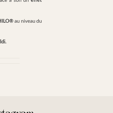
HILO®
au niveau du
di.