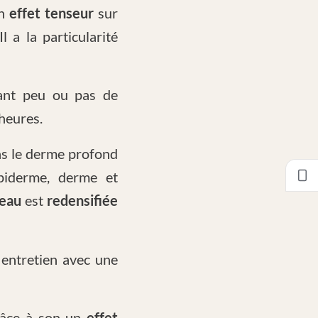
un
effet tenseur
sur
 Il a la particularité
ant peu ou pas de
 heures.
ns le derme profond
épiderme, derme et
eau
est
redensifiée
entretien avec une
âce à son un
effet