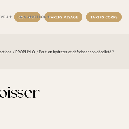
EVEU
LA NUTRITION
CONTACT
TARIFS VISAGE
TARIFS CORPS
jections
/
PROPHYLO
/
Peut-on hydrater et défroisser son décolleté ?
oisser