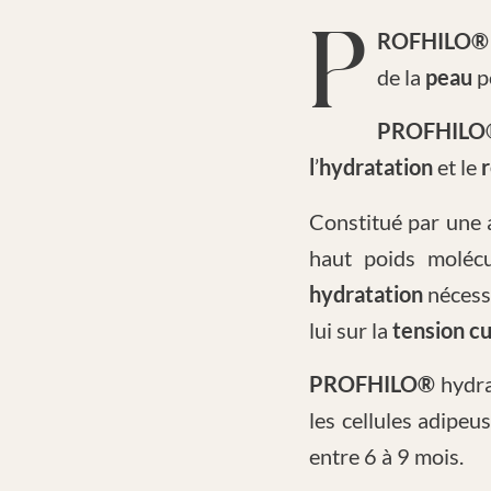
PROFHILO®
de la
peau
p
PROFHIL
l
’
hydratation
et le
r
Constitué par une 
haut poids molécul
hydratation
nécessa
lui sur la
tension c
PROFHILO®
hydra
les cellules adipeu
entre 6 à 9 mois.