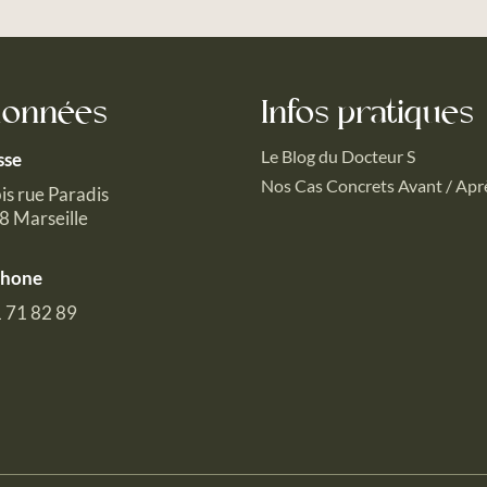
données
Infos pratiques
Le Blog du Docteur S
sse
Nos Cas Concrets Avant / Apr
is rue Paradis
 Marseille
phone
 71 82 89