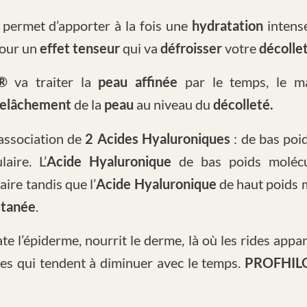
permet d’apporter à la fois une
hydratation
intens
our un
effet tenseur
qui va
défroisser
votre
décolle
O®
va traiter la
peau
affinée
par le temps, le 
elâchement
de la
peau
au niveau du
décolleté.
association de
2 Acides Hyaluroniques
: de bas poi
aire. L’
Acide Hyaluronique
de bas poids molécu
ire tandis que l’
Acide Hyaluronique
de haut poids m
utanée
.
te l’épiderme, nourrit le derme, là où les rides appa
ses qui tendent à diminuer avec le temps.
PROFHI