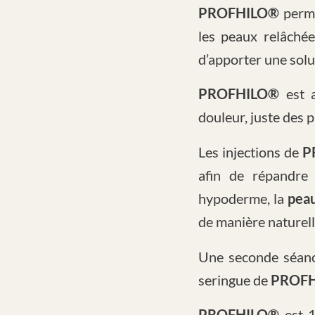
PROFHILO®
perme
les peaux relâché
d’apporter une solu
PROFHILO®
est 
douleur, juste des 
Les injections de
P
afin de répandre 
hypoderme, la
pea
de manière naturell
Une seconde séanc
seringue de
PROF
PROFHILO®
est 