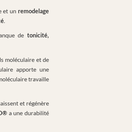
e et un
remodelage
té
.
manque de
tonicité,
ds moléculaire et de
laire apporte une
oléculaire travaille
raissent et régénère
LO®
a une durabilité