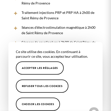
Rémy de Provence
Traitement injections PRP et PRP HA à 2h00 de
Saint Rémy de Provence
Séances d’électrostimulation magnétique à 2h00
de Saint Rémy de Provence
Séances de cryolipolyse à 2h00 de Saint Rémy de
Provence
Ce site utilise des cookies. En continuant à
parcourir ce site, vous acceptez leur utilisation.
Traitement raffermissant du corps à 2h00 de Saint
Rémy de Provence
ACCEPTER LES RÉGLAGES
Les secteurs proches de notre
REFUSER TOUS LES COOKIES
cabinetTraitement injections peptides
Marseille 8ème
,
Aix en Provence
,
Aubagne
,
Cassis
,
Var
,
Toulon
,
Bandol
,
Hyères
,
Fuveau
,
Alpilles
,
Baux de
CHOISIR LES COOKIES
Provence
,
Pélissane
,
Puyricard
,
Venelles
,
Cannes