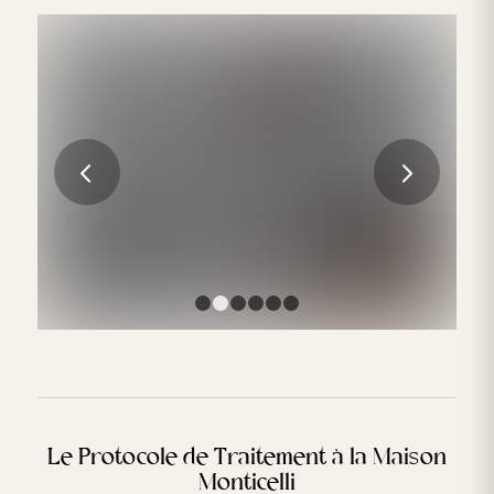
L’impact de la pandémie sur l’industrie de la
médecine esthétique en Europe
Suivant
LIRE LA SUITE
1
2
3
4
5
6
Le Protocole de Traitement à la Maison
Monticelli