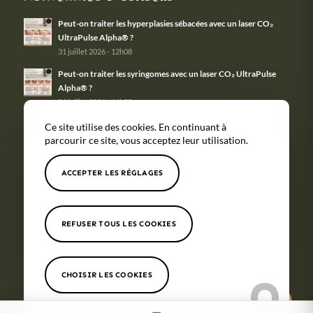
Peut-on traiter les hyperplasies sébacées avec un laser CO₂
UltraPulse Alpha® ?
31 juillet 2026 - 12h08
Peut-on traiter les syringomes avec un laser CO₂ UltraPulse
Alpha® ?
31 juillet 2026 - 11h58
Ce site utilise des cookies. En continuant à
parcourir ce site, vous acceptez leur utilisation.
ACCEPTER LES RÉGLAGES
Tous nos
Couverture
Mentions
Politique de
soins
géographique
légales
confidentialité
© Copyright -
Maison Monticelli
- Site réalisé par
Nexxis
REFUSER TOUS LES COOKIES
CHOISIR LES COOKIES