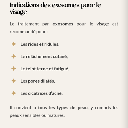
Indications des exosomes pour le
visage
Le traitement par
exosomes
pour le visage est
recommandé pour :
Les
rides et ridules
,
Le
relâchement cutané
,
Le
teint terne et fatigué
,
Les
pores dilatés
,
Les
cicatrices d’acné
,
Il convient à
tous les types de peau
, y compris les
peaux sensibles ou matures.