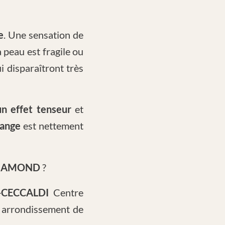
e
. Une sensation de
a peau est fragile ou
 disparaîtront très
un effet tenseur
et
range
est nettement
a DIAMOND
?
-CECCALDI
Centre
 arrondissement de