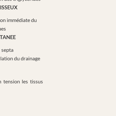
ISSEUX
tion immédiate du
ues
UTANEE
s septa
ulation du drainage
 tension les tissus