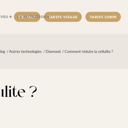
EVEU
LA NUTRITION
CONTACT
TARIFS VISAGE
TARIFS CORPS
log
/
Autres technologies
/
Diamond
/
Comment réduire la cellulite ?
lite ?