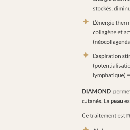
stockés, dimin
L’énergie therm
collagène et a
(néocollagenès
L’aspiration st
(potentialisati
lymphatique) 
DIAMOND
permet
cutanés. La
peau
es
Ce traitement est
r