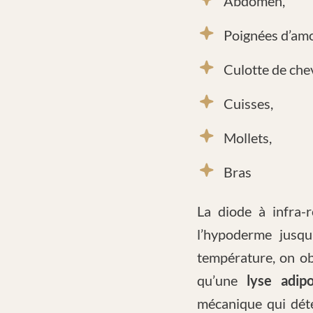
Abdomen,
Poignées d’amo
Culotte de chev
Cuisses,
Mollets,
Bras
La diode à infra-
l’hypoderme jusqu
température, on o
qu’une
lyse adipo
mécanique qui déte