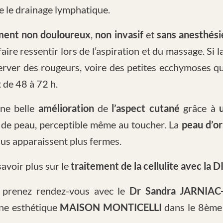
le le drainage lymphatique.
ment non douloureux
,
non invasif
et
sans anesthési
ire ressentir lors de l’aspiration et du massage. Si l
erver des rougeurs, voire des petites ecchymoses qui
 de 48 à 72 h.
ne belle
amélioration
de
l’aspect cutané
grâce à
 de peau, perceptible même au toucher. La
peau d’o
sus apparaissent plus fermes.
avoir plus sur le
traitement de la cellulite avec l
 prenez rendez-vous avec le
Dr Sandra JARNIAC
ine esthétique
MAISON MONTICELLI
dans le 8ème