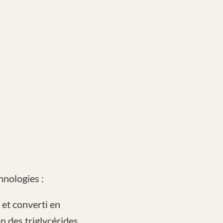
nologies :
 et converti en
on des triglycérides