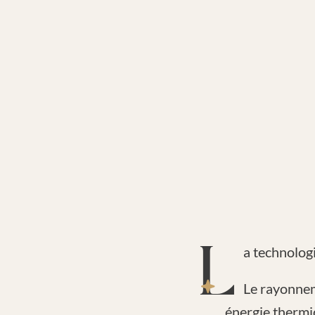
La technolog
Le rayonnem
énergie thermiq