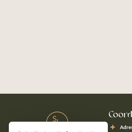
Coor
Adre