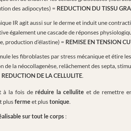
ution des adipocytes) =
REDUCTION DU TISSU GRA
ique IR agit aussi sur le derme et induit une contrac
ctive également une cascade de réponses physiologiq
e, production d’élastine) =
REMISE EN TENSION C
imule les fibroblastes par stress mécanique et étire le
on de la néocollagenèse, relâchement des septa, stim
=
REDUCTION DE LA CELLULITE
.
 à la fois de
réduire la cellulite
et de remettre en
t plus
ferme
et plus
tonique
.
éalisable sur tout le corps
: