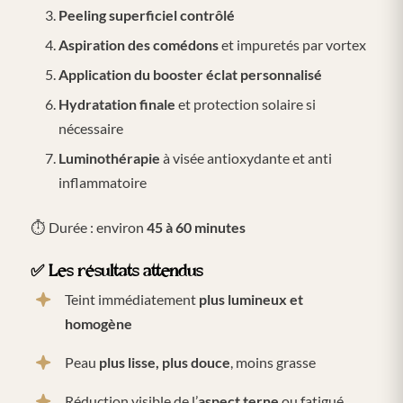
Peeling superficiel contrôlé
Aspiration des comédons
et impuretés par vortex
Application du booster éclat personnalisé
Hydratation finale
et protection solaire si
nécessaire
Luminothérapie
à visée antioxydante et anti
inflammatoire
⏱️ Durée : environ
45 à 60 minutes
✅
Les résultats attendus
Teint immédiatement
plus lumineux et
homogène
Peau
plus lisse, plus douce
, moins grasse
Réduction visible de l’
aspect terne
ou fatigué