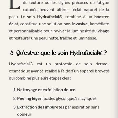
Le teint terne, les pores dilatés, les irrégularités
de texture ou les signes précoces de fatigue
cutanée peuvent altérer l’éclat naturel de la
peau. Le
soin Hydrafacial®
, combiné à un
booster
éclat
, constitue une solution
non invasive
, immédiate
et personnalisable pour raviver la luminosité du visage
et restaurer une peau nette, fraîche et lumineuse.
💧
Qu’est-ce que le soin Hydrafacial® ?
Hydrafacial® est un protocole de soin dermo-
cosmétique avancé, réalisé à l’aide d’un appareil breveté
qui combine plusieurs étapes clés :
Nettoyage et exfoliation douce
Peeling léger
(acides glycolique/salicylique)
Extraction des impuretés
par aspiration sans
douleur